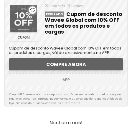
1 ano atrás
Expirado
Cupom de desconto
EXPIRADO
Wavee Global com 10% OFF
em todos os produtos e
cargas
CUPOM
Cupom de desconto Wavee Global com 10% OFF em todos
os produtos e cargas, válido exclusivamente no APP.
COMPRE AGORA
APP
O App MEB oferece ofertas e cupons, mas não se responsabiliza pelas compras
nas lojas parceiras. Entrega, pagamentos e suporte são de responsabilidade da
loja. Em caso de dúvidas, contate-as diretamente.
Nenhum mais!