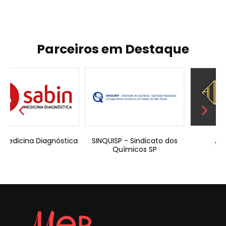
Parceiros em Destaque
tica
SINQUISP - Sindicato dos
Adde Valorem
Químicos SP
Contabilidade