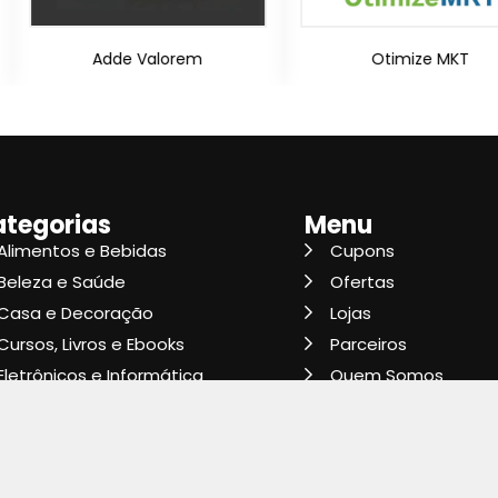
orem
Otimize MKT
E
tegorias
Menu
Alimentos e Bebidas
Cupons
Beleza e Saúde
Ofertas
Casa e Decoração
Lojas
Cursos, Livros e Ebooks
Parceiros
Eletrônicos e Informática
Quem Somos
Suporte
Moda e Acessórios
Fale Conosco
Pet Shop
Dúvidas Frequentes
Serviços