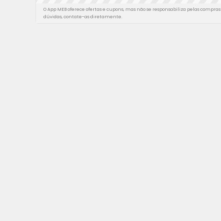
O App MEB oferece ofertas e cupons, mas não se responsabiliza pelas compras 
dúvidas, contate-as diretamente.