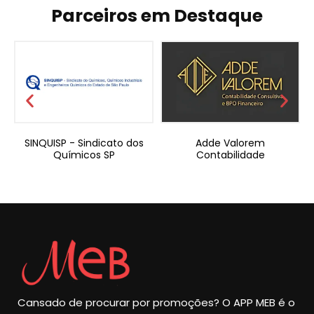
Parceiros em Destaque
a
SINQUISP - Sindicato dos
Adde Valorem
Químicos SP
Contabilidade
Cansado de procurar por promoções? O APP MEB é o