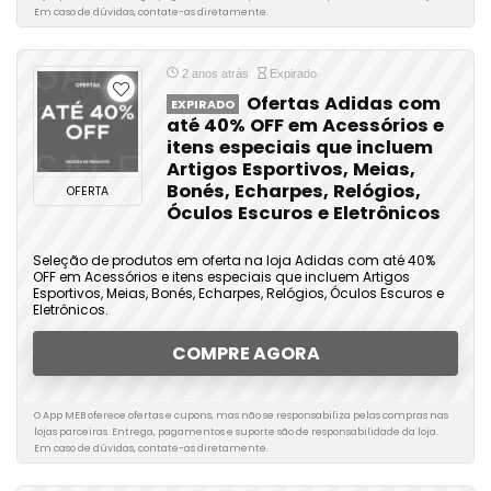
Em caso de dúvidas, contate-as diretamente.
2 anos atrás
Expirado
Ofertas Adidas com
EXPIRADO
até 40% OFF em Acessórios e
itens especiais que incluem
Artigos Esportivos, Meias,
Bonés, Echarpes, Relógios,
OFERTA
Óculos Escuros e Eletrônicos
Seleção de produtos em oferta na loja Adidas com até 40%
OFF em Acessórios e itens especiais que incluem Artigos
Esportivos, Meias, Bonés, Echarpes, Relógios, Óculos Escuros e
Eletrônicos.
COMPRE AGORA
O App MEB oferece ofertas e cupons, mas não se responsabiliza pelas compras nas
lojas parceiras. Entrega, pagamentos e suporte são de responsabilidade da loja.
Em caso de dúvidas, contate-as diretamente.