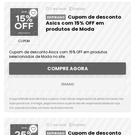
1 ano atrás
Expirado
Cupom de desconto
EXPIRADO
Asics com 15% OFF em
produtos de Moda
CUPOM
Cupom de desconto Asics com 15% OFF em produtos
selecionados de Moda no site.
COMPRE AGORA
15MAIS
O App MEB oferece ofertas e cupons, mas não se responsabiliza pelas compras nas
lojas parceiras. Entrega, pagamentos e suporte são de responsabilidade da loja.
Em caso de dúvidas, contate-as diretamente.
1 ano atrás
Expirado
Cupom de desconto
EXPIRADO