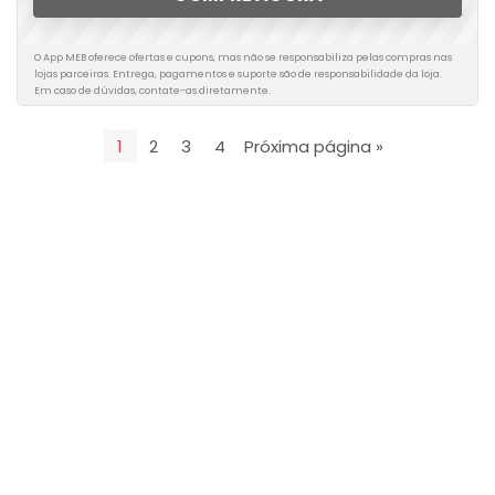
O App MEB oferece ofertas e cupons, mas não se responsabiliza pelas compras nas
lojas parceiras. Entrega, pagamentos e suporte são de responsabilidade da loja.
Em caso de dúvidas, contate-as diretamente.
1
2
3
4
Próxima página »