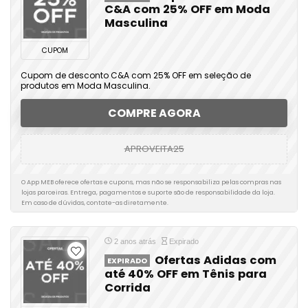
C&A com 25% OFF em Moda
Masculina
CUPOM
Cupom de desconto C&A com 25% OFF em seleção de
produtos em Moda Masculina.
COMPRE AGORA
APROVEITA25
O App MEB oferece ofertas e cupons, mas não se responsabiliza pelas compras nas
lojas parceiras. Entrega, pagamentos e suporte são de responsabilidade da loja.
Em caso de dúvidas, contate-as diretamente.
2 anos atrás
Expirado
Ofertas Adidas com
EXPIRADO
até 40% OFF em Tênis para
Corrida