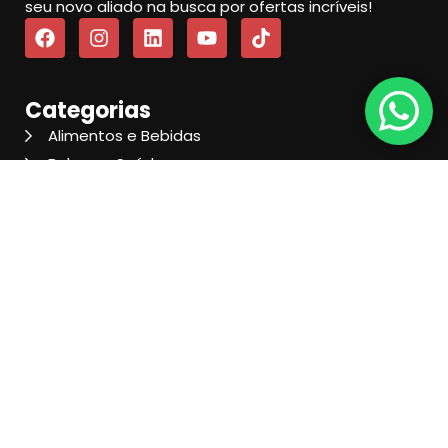
seu novo aliado na busca por ofertas incríveis!
Categorias
Alimentos e Bebidas
Beleza e Saúde
Casa e Decoração
Cursos, Livros e Ebooks
Eletrônicos e Informática
Moda e Acessórios
Pet Shop
Serviços
Viagens e Turismo
Menu
Cupons