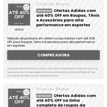
2 anos atrás
Expirado
Ofertas Adidas com
EXPIRADO
até 40% OFF em Roupas, Tênis
e Acessórios para alta
performance em esportes
OFERTA
Seleção de produtos em oferta na loja Adidas com até 40%
OFF para Roupas, Tênis e Acessórios para alta performance
em esportes.
COMPRE AGORA
O App MEB oferece ofertas e cupons, mas não se responsabiliza pelas compras nas
lojas parceiras. Entrega, pagamentos e suporte são de responsabilidade da loja.
Em caso de dúvidas, contate-as diretamente.
2 anos atrás
Expirado
Ofertas Adidas com
EXPIRADO
até 40% OFF na linha
completa de roupas da