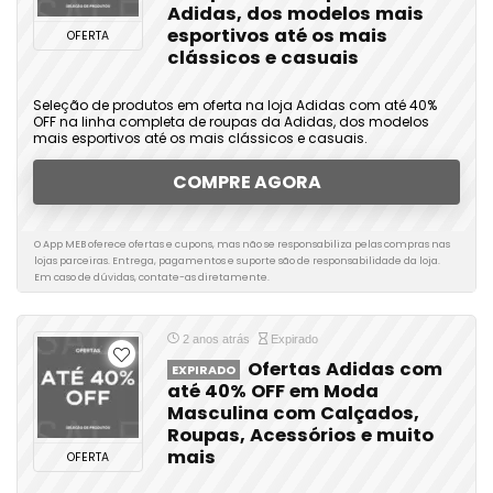
Adidas, dos modelos mais
esportivos até os mais
OFERTA
clássicos e casuais
Seleção de produtos em oferta na loja Adidas com até 40%
OFF na linha completa de roupas da Adidas, dos modelos
mais esportivos até os mais clássicos e casuais.
COMPRE AGORA
O App MEB oferece ofertas e cupons, mas não se responsabiliza pelas compras nas
lojas parceiras. Entrega, pagamentos e suporte são de responsabilidade da loja.
Em caso de dúvidas, contate-as diretamente.
2 anos atrás
Expirado
Ofertas Adidas com
EXPIRADO
até 40% OFF em Moda
Masculina com Calçados,
Roupas, Acessórios e muito
mais
OFERTA