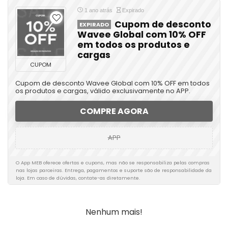
1 ano atrás
Expirado
Cupom de desconto
EXPIRADO
Wavee Global com 10% OFF
em todos os produtos e
cargas
CUPOM
Cupom de desconto Wavee Global com 10% OFF em todos
os produtos e cargas, válido exclusivamente no APP.
COMPRE AGORA
APP
O App MEB oferece ofertas e cupons, mas não se responsabiliza pelas compras
nas lojas parceiras. Entrega, pagamentos e suporte são de responsabilidade da
loja. Em caso de dúvidas, contate-as diretamente.
Nenhum mais!