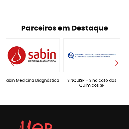
Parceiros em Destaque
gnóstica
SINQUISP - Sindicato dos
Adde Valorem
Químicos SP
Contabilidade