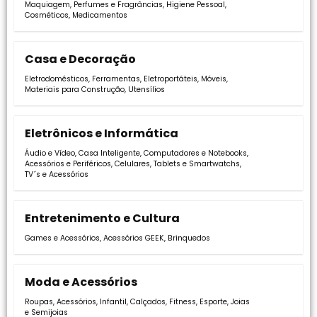
Maquiagem
,
Perfumes e Fragrâncias
,
Higiene Pessoal
,
Cosméticos
,
Medicamentos
Casa e Decoração
Eletrodomésticos
,
Ferramentas
,
Eletroportáteis
,
Móveis
,
Materiais para Construção
,
Utensílios
Eletrônicos e Informática
Áudio e Vídeo
,
Casa Inteligente
,
Computadores e Notebooks
,
Acessórios e Periféricos
,
Celulares, Tablets e Smartwatchs
,
TV´s e Acessórios
Entretenimento e Cultura
Games e Acessórios
,
Acessórios GEEK
,
Brinquedos
Moda e Acessórios
Roupas
,
Acessórios
,
Infantil
,
Calçados
,
Fitness
,
Esporte
,
Joias
e Semijoias