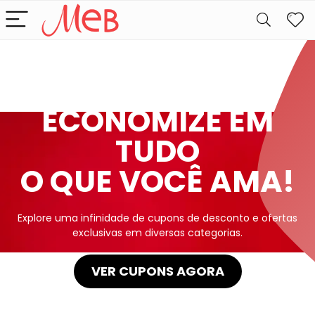
Descubra Ofertas Exclusivas
ECONOMIZE EM
TUDO
O QUE VOCÊ AMA!
Explore uma infinidade de cupons de desconto e ofertas
exclusivas em diversas categorias.
VER CUPONS AGORA