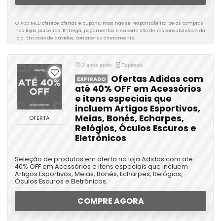
O App MEB oferece ofertas e cupons, mas não se responsabiliza pelas compras
nas lojas parceiras. Entrega, pagamentos e suporte são de responsabilidade da
loja. Em caso de dúvidas, contate-as diretamente.
2 anos atrás
Expirado
Ofertas Adidas com
EXPIRADO
até 40% OFF em Acessórios
e itens especiais que
incluem Artigos Esportivos,
Meias, Bonés, Echarpes,
OFERTA
Relógios, Óculos Escuros e
Eletrônicos
Seleção de produtos em oferta na loja Adidas com até
40% OFF em Acessórios e itens especiais que incluem
Artigos Esportivos, Meias, Bonés, Echarpes, Relógios,
Óculos Escuros e Eletrônicos.
COMPRE AGORA