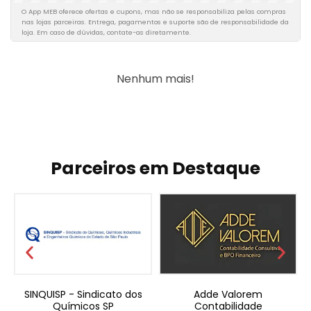
O App MEB oferece ofertas e cupons, mas não se responsabiliza pelas compras
nas lojas parceiras. Entrega, pagamentos e suporte são de responsabilidade da
loja. Em caso de dúvidas, contate-as diretamente.
Nenhum mais!
Parceiros em Destaque
a
SINQUISP - Sindicato dos
Adde Valorem
Químicos SP
Contabilidade