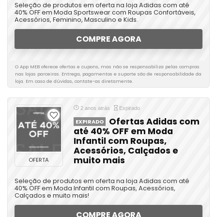
Seleção de produtos em oferta na loja Adidas com até
40% OFF em Moda Sportswear com Roupas Confortáveis,
Acessórios, Feminino, Masculino e Kids.
COMPRE AGORA
O App MEB oferece ofertas e cupons, mas não se responsabiliza pelas compras
nas lojas parceiras. Entrega, pagamentos e suporte são de responsabilidade da
loja. Em caso de dúvidas, contate-as diretamente.
2 anos atrás
Expirado
Ofertas Adidas com
EXPIRADO
até 40% OFF em Moda
Infantil com Roupas,
Acessórios, Calçados e
muito mais
OFERTA
Seleção de produtos em oferta na loja Adidas com até
40% OFF em Moda Infantil com Roupas, Acessórios,
Calçados e muito mais!
COMPRE AGORA