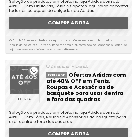
Seleção de produtos em oferta na loja Adidas com até
40% OFF em Chuteiras, Tênis e Sapatos, aqui você encontra
todas as coleções de calçados da Adidas.
COMPRE AGORA
O App MEB oferece ofertas e cupons, mas não se responsabiliza pelas compras
nas lojas parceiras. Entrega, pagamentos e suporte são de responsabilidade da
loja. Em caso de dúvidas, contate-as diretamente.
2 anos atrás
Expirado
Ofertas Adidas com
EXPIRADO
até 40% OFF em Tênis,
Roupas e Acessórios de
basquete para usar dentro
e fora das quadras
OFERTA
Seleção de produtos em oferta na loja Adidas com até
40% OFF em Tênis, Roupas e Acessórios de basquete para
usar dentro e fora das quadras.
COMPRE AGORA