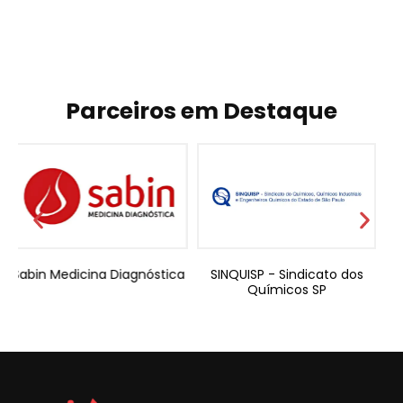
Parceiros em Destaque
nóstica
SINQUISP - Sindicato dos
Adde Valorem
Químicos SP
Contabilidade