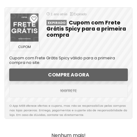
1 ano atrás
Expirado
Cupom com Frete
EXPIRADO
Grátis Spicy para a primeira
compra
CUPOM
Cupom com Frete Grátis Spicy válido para a primeira
compra no site.
COMPRE AGORA
100FRETE
O App MEB oferece ofertas e cupons, mas não se responsabiliza pelas compras
nas lojas parceiras. Entrega, pagamentos e suporte são de responsabilidade da
loja. Em caso de dúvidas, contate-as diretamente.
Nenhum mais!