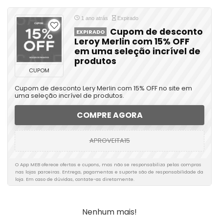
1 ano atrás
Expirado
Cupom de desconto
EXPIRADO
Leroy Merlin com 15% OFF
em uma seleção incrível de
produtos
CUPOM
Cupom de desconto Lery Merlin com 15% OFF no site em
uma seleção incrível de produtos.
COMPRE AGORA
APROVEITA15
O App MEB oferece ofertas e cupons, mas não se responsabiliza pelas compras
nas lojas parceiras. Entrega, pagamentos e suporte são de responsabilidade da
loja. Em caso de dúvidas, contate-as diretamente.
Nenhum mais!