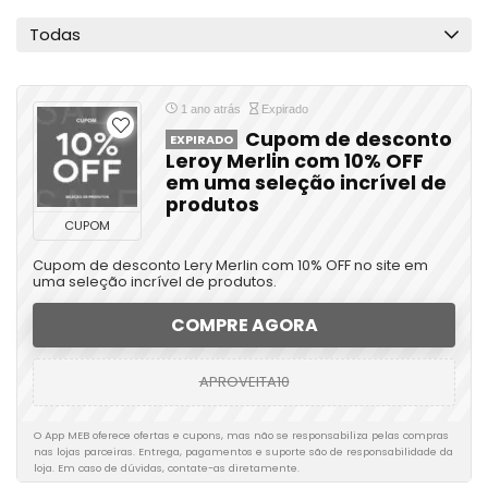
Todas
1 ano atrás
Expirado
Cupom de desconto
EXPIRADO
Leroy Merlin com 10% OFF
em uma seleção incrível de
produtos
CUPOM
Cupom de desconto Lery Merlin com 10% OFF no site em
uma seleção incrível de produtos.
COMPRE AGORA
APROVEITA10
O App MEB oferece ofertas e cupons, mas não se responsabiliza pelas compras
nas lojas parceiras. Entrega, pagamentos e suporte são de responsabilidade da
loja. Em caso de dúvidas, contate-as diretamente.