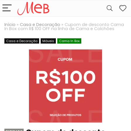
Início
»
Casa e Decoração
»
Cupom de desconto Cama
In Box com R$ 100 OFF na linha de Cama e Colchões
Casa e Decoração
Móveis
Cama In Box